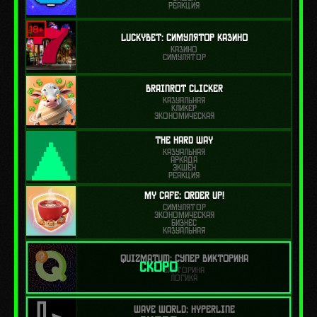
РЕАКЦИЯ
18+
LuckyBet: Симулятор Казино
КАЗИНО
СИМУЛЯТОР
Brainrot Clicker
КАЗУАЛЬНАЯ
КЛИКЕР
ЭКОНОМИЧЕСКАЯ
The Hard Way
КАЗУАЛЬНАЯ
АРКАДА
ЭКШЕН
РЕАКЦИЯ
My Cafe: Order Up!
СИМУЛЯТОР
ЭКОНОМИЧЕСКАЯ
БИЗНЕС
КАЗУАЛЬНАЯ
QuizMatum: Супер Викторина
СКОРО
ВИКТОРИНА
ЛОГИКА
Wave World: HyperLine