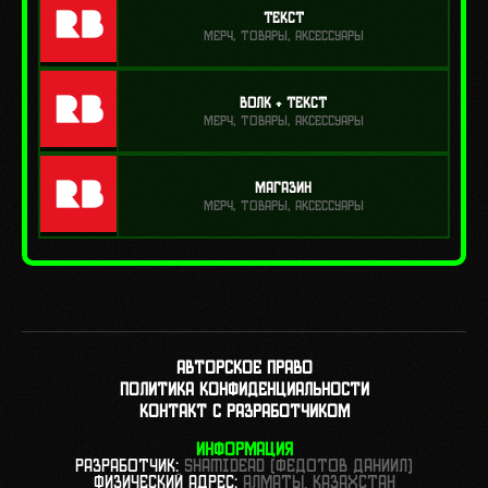
Текст
МЕРЧ, ТОВАРЫ, АКСЕССУАРЫ
Волк + Текст
МЕРЧ, ТОВАРЫ, АКСЕССУАРЫ
Магазин
МЕРЧ, ТОВАРЫ, АКСЕССУАРЫ
АВТОРСКОЕ ПРАВО
ПОЛИТИКА КОНФИДЕНЦИАЛЬНОСТИ
КОНТАКТ С РАЗРАБОТЧИКОМ
ИНФОРМАЦИЯ
РАЗРАБОТЧИК:
ShamiDead (Федотов Даниил)
ФИЗИЧЕСКИЙ АДРЕС:
АЛМАТЫ, КАЗАХСТАН