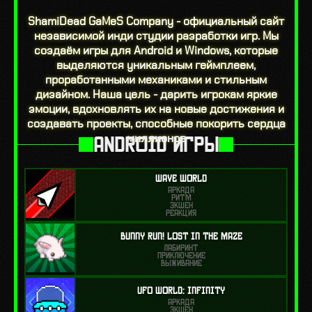
ShamiDead GaMeS Company - официальный сайт
независимой инди студии разработки игр. Мы
создаём игры для Android и Windows, которые
выделяются уникальным геймплеем,
проработанными механиками и стильным
дизайном. Наша цель - дарить игрокам яркие
эмоции, вдохновлять их на новые достижения и
создавать проекты, способные покорить сердца
миллионов
ANDROID ИГРЫ
Wave World
АРКАДА
РИТМ
ЭКШЕН
РЕАКЦИЯ
Bunny Run! Lost in the Maze
ЛАБИРИНТ
ПРИКЛЮЧЕНИЕ
ВЫЖИВАНИЕ
UFO World: Infinity
АРКАДА
ЭКШЕН